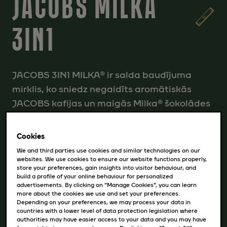
JACOBS MILKA
3IN1
JACOBS 3IN1 MILKA® ir salda baudījuma
mirklis, ko sniedz negaidīts aromātiskās
JACOBS kafijas un maigās Milka® šokolādes
savienojums. Vienkārši pārlejiet ar karstu
ūdeni, samaisiet un izbaudiet smaržīgu
Cookies
kafiju ar šokolādes notīm. Alpu elpa jūsu
We and third parties use cookies and similar technologies on our
kafijas tasītē! Kastē - 10 gab.
websites. We use cookies to ensure our website functions properly,
store your preferences, gain insights into visitor behaviour, and
build a profile of your online behaviour for personalized
advertisements. By clicking on “Manage Cookies”, you can learn
*Milka® ir Mondelēz International Group
more about the cookies we use and set your preferences.
piederoša preču zīme un tiek izmantota uz
Depending on your preferences, we may process your data in
countries with a lower level of data protection legislation where
licences pamata.
authorities may have easier access to your data and you may have