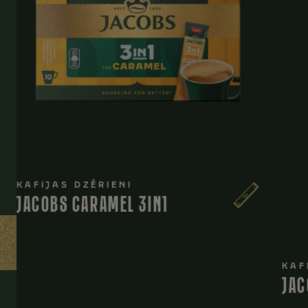
KAFIJAS DZĒRIENI
JACOBS CARAMEL 3IN1
KAF
JAC