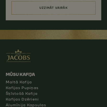
UZZINĀT VAIRĀK
(ATBILDĪGA RESURSU IZVĒLE)
MŪSU KAFIJA
Maltā Kafija
Kafijas Pupiņas
Šķīstošā Kafija
Kafijas Dzērieni
Alumīnija Kapsulas