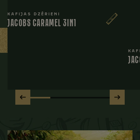
KAFIJAS DZĒRIENI
JACOBS CARAMEL 3IN1
KAF
JAC