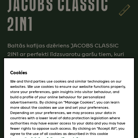
JACOBS CLASSIC
2IN1
Baltās kafijas dzēriens JACOBS CLASSIC
2IN1 ar perfekti līdzsvarotu garšu tiem, kuri
iecienījuši nesaldinātus kafijas dzērienus.
Cookies
We and third parties use cookies and similar technologies on our
websites. We use cookies to ensure our website functions properly,
INHALT
store your preferences, gain insights into visitor behaviour, and
build a profile of your online behaviour for personalized
advertisements. By clicking on “Manage Cookies”, you can learn
20x12,4 g kaste; 10x12,4g kabata
more about the cookies we use and set your preferences.
Depending on your preferences, we may process your data in
countries with a lower level of data protection legislation where
authorities may have easier access to your data and you may have
fewer rights to oppose such access. By clicking on “Accept All”, you
agree to the use of all cookies as described in this cookie