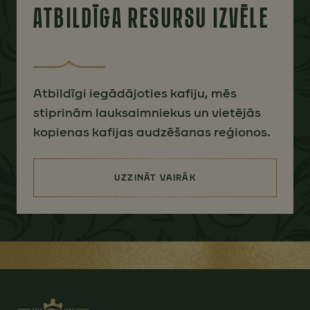
ATBILDĪGA RESURSU IZVĒLE
Atbildīgi iegādājoties kafiju, mēs
stiprinām lauksaimniekus un vietējās
kopienas kafijas audzēšanas reģionos.
UZZINĀT VAIRĀK
(ATBILDĪGA RESURSU IZVĒLE)