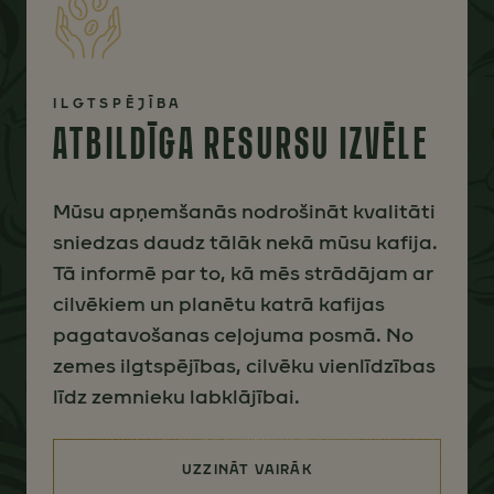
ILGTSPĒJĪBA
ATBILDĪGA RESURSU IZVĒLE
Mūsu apņemšanās nodrošināt kvalitāti
sniedzas daudz tālāk nekā mūsu kafija.
Tā informē par to, kā mēs strādājam ar
cilvēkiem un planētu katrā kafijas
pagatavošanas ceļojuma posmā. No
zemes ilgtspējības, cilvēku vienlīdzības
līdz zemnieku labklājībai.
UZZINĀT VAIRĀK
(ATBILDĪGA RESURSU IZVĒLE)