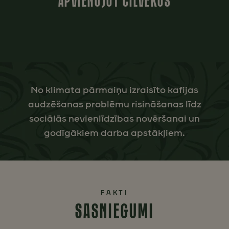
APVIENOJOT CILVĒKUS
No klimata pārmaiņu izraisīto kafijas
audzēšanas problēmu risināšanas līdz
sociālās nevienlīdzības novēršanai un
godīgākiem darba apstākļiem.
FAKTI
SASNIEGUMI