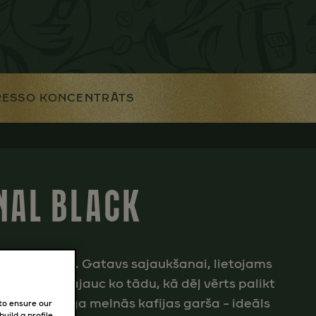
RESSO KONCENTRĀTS
INAL BLACK
o koncentrātu. Gatavs sajaukšanai, lietojams
āršības vai sajauc ko tādu, kā dēļ vērts palikt
izteiksmīga melnās kafijas garša – ideāls
 to ensure our
uild a profile