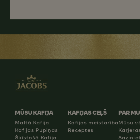
MŪSU KAFIJA
KAFIJAS CEĻŠ
PAR M
Maltā Kafija
Kafijas meistarība
Mūsu v
Kafijas Pupiņas
Receptes
Karjera
Šķīstošā Kafija
Sazinie