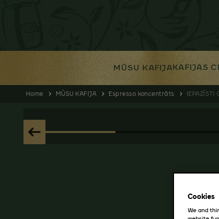
KAFIJAS C
MŪSU KAFIJA
Home
MŪSU KAFIJA
Espresso koncentrāts
IEPAZĪSTI
Cookies
We and thir
website fun