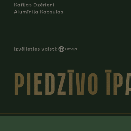
Kafijas Dzērieni
Alumīnija Kapsulas
Izvēlieties valsti:
Latvija
PIEDZĪVO Ī
Privātuma politika
Noteikumi un nosacījumi
Manage Coo