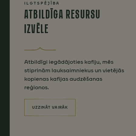
ILGTSPĒJĪBA
ATBILDĪGA RESURSU
IZVĒLE
Atbildīgi iegādājoties kafiju, mēs
stiprinām lauksaimniekus un vietējās
kopienas kafijas audzēšanas
reģionos.
UZZINĀT VAIRĀK
(ATBILDĪGA RESURSU IZVĒLE)