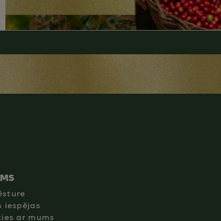
UMS
ēsture
s iespējas
ties ar mums