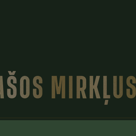
PAŠOS MIRKĻU
kies