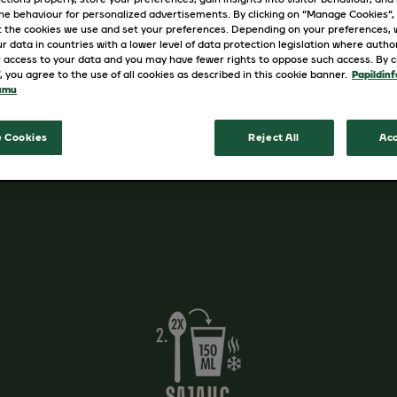
pamats jebkurai kafijas iedvesmai ta
ine behaviour for personalized advertisements. By clicking on “Manage Cookies”,
 the cookies we use and set your preferences. Depending on your preferences,
tu pagatavosi? Vairāk brīnišķīgu re
r data in countries with a lower level of data protection legislation where autho
 access to your data and you may have fewer rights to oppose such access. By cl
”, you agree to the use of all cookies as described in this cookie banner.
Papildinf
tumu
 Cookies
Reject All
Acc