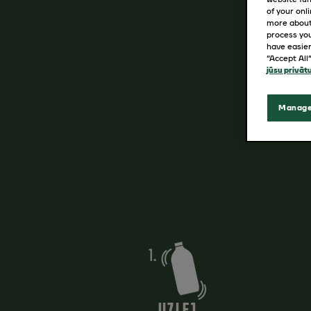
of your onl
more about
process you
have easier
“Accept All
jūsu privā
Manage